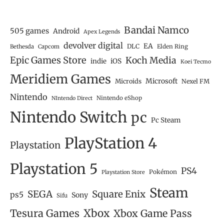
Bandai Namco
505 games
Android
Apex Legends
devolver digital
EA
DLC
Bethesda
Capcom
Elden Ring
Epic Games Store
Koch Media
iOS
indie
Koei Tecmo
Meridiem Games
Microsoft
Microids
Nexel FM
Nintendo
Nintendo eShop
NIntendo Direct
Nintendo Switch
pc
Pc Steam
PlayStation 4
Playstation
Playstation 5
PS4
Pokémon
Playstation Store
Steam
SEGA
Square Enix
ps5
Sony
Sifu
Tesura Games
Xbox
Xbox Game Pass