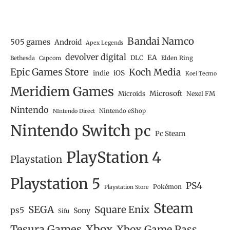
Bandai Namco
505 games
Android
Apex Legends
devolver digital
EA
DLC
Bethesda
Capcom
Elden Ring
Epic Games Store
Koch Media
iOS
indie
Koei Tecmo
Meridiem Games
Microsoft
Microids
Nexel FM
Nintendo
Nintendo eShop
NIntendo Direct
Nintendo Switch
pc
Pc Steam
PlayStation 4
Playstation
Playstation 5
PS4
Pokémon
Playstation Store
Steam
SEGA
Square Enix
ps5
Sony
Sifu
Tesura Games
Xbox
Xbox Game Pass