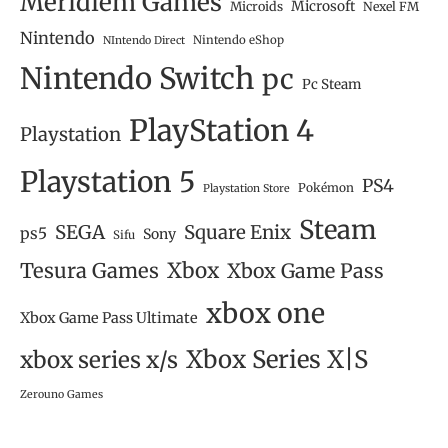
Meridiem Games
Microsoft
Microids
Nexel FM
Nintendo
Nintendo eShop
NIntendo Direct
Nintendo Switch
pc
Pc Steam
PlayStation 4
Playstation
Playstation 5
PS4
Pokémon
Playstation Store
Steam
SEGA
Square Enix
ps5
Sony
Sifu
Tesura Games
Xbox
Xbox Game Pass
xbox one
Xbox Game Pass Ultimate
Xbox Series X|S
xbox series x/s
Zerouno Games