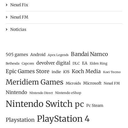
Nexel Fix
Nexel FM
Noticias
Bandai Namco
505 games
Android
Apex Legends
devolver digital
EA
DLC
Bethesda
Capcom
Elden Ring
Epic Games Store
Koch Media
iOS
indie
Koei Tecmo
Meridiem Games
Microsoft
Microids
Nexel FM
Nintendo
Nintendo eShop
NIntendo Direct
Nintendo Switch
pc
Pc Steam
PlayStation 4
Playstation