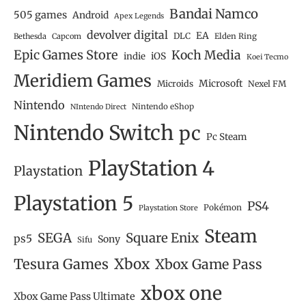
Bandai Namco
505 games
Android
Apex Legends
devolver digital
EA
DLC
Bethesda
Capcom
Elden Ring
Epic Games Store
Koch Media
iOS
indie
Koei Tecmo
Meridiem Games
Microsoft
Microids
Nexel FM
Nintendo
Nintendo eShop
NIntendo Direct
Nintendo Switch
pc
Pc Steam
PlayStation 4
Playstation
Playstation 5
PS4
Pokémon
Playstation Store
Steam
SEGA
Square Enix
ps5
Sony
Sifu
Tesura Games
Xbox
Xbox Game Pass
xbox one
Xbox Game Pass Ultimate