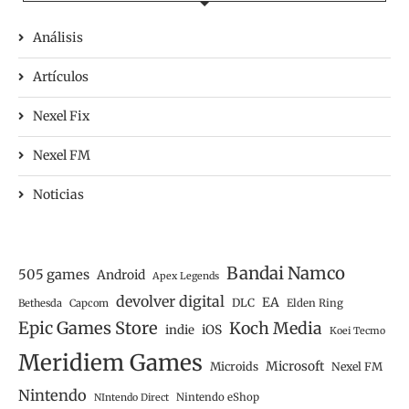
Análisis
Artículos
Nexel Fix
Nexel FM
Noticias
Bandai Namco
505 games
Android
Apex Legends
devolver digital
EA
DLC
Bethesda
Capcom
Elden Ring
Epic Games Store
Koch Media
iOS
indie
Koei Tecmo
Meridiem Games
Microsoft
Microids
Nexel FM
Nintendo
Nintendo eShop
NIntendo Direct