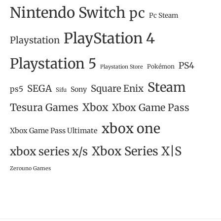
Nintendo Switch
pc
Pc Steam
PlayStation 4
Playstation
Playstation 5
PS4
Pokémon
Playstation Store
Steam
SEGA
Square Enix
ps5
Sony
Sifu
Tesura Games
Xbox
Xbox Game Pass
xbox one
Xbox Game Pass Ultimate
Xbox Series X|S
xbox series x/s
Zerouno Games