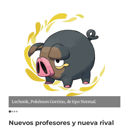
Lechonk, Pokémon Gorrino, de tipo Normal.
Pa
Nuevos profesores y nueva rival