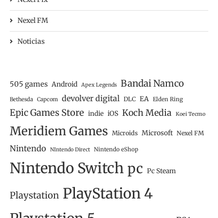
Nexel FM
Noticias
Bandai Namco
505 games
Android
Apex Legends
devolver digital
EA
DLC
Bethesda
Capcom
Elden Ring
Epic Games Store
Koch Media
iOS
indie
Koei Tecmo
Meridiem Games
Microsoft
Microids
Nexel FM
Nintendo
Nintendo eShop
NIntendo Direct
Nintendo Switch
pc
Pc Steam
PlayStation 4
Playstation