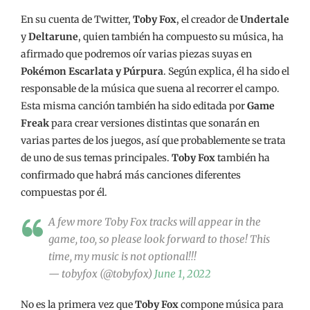
En su cuenta de Twitter,
Toby Fox
, el creador de
Undertale
y
Deltarune
, quien también ha compuesto su música, ha
afirmado que podremos oír varias piezas suyas en
Pokémon Escarlata y Púrpura
. Según explica, él ha sido el
responsable de la música que suena al recorrer el campo.
Esta misma canción también ha sido editada por
Game
Freak
para crear versiones distintas que sonarán en
varias partes de los juegos, así que probablemente se trata
de uno de sus temas principales.
Toby Fox
también ha
confirmado que habrá más canciones diferentes
compuestas por él.
A few more Toby Fox tracks will appear in the
game, too, so please look forward to those! This
time, my music is not optional!!!
— tobyfox (@tobyfox)
June 1, 2022
No es la primera vez que
Toby Fox
compone música para