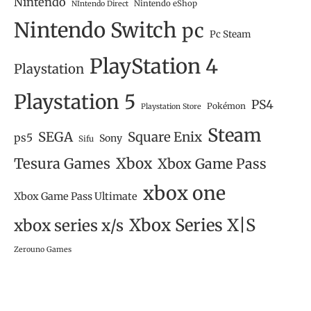
Nintendo
Nintendo eShop
NIntendo Direct
Nintendo Switch
pc
Pc Steam
PlayStation 4
Playstation
Playstation 5
PS4
Pokémon
Playstation Store
Steam
SEGA
Square Enix
ps5
Sony
Sifu
Tesura Games
Xbox
Xbox Game Pass
xbox one
Xbox Game Pass Ultimate
Xbox Series X|S
xbox series x/s
Zerouno Games