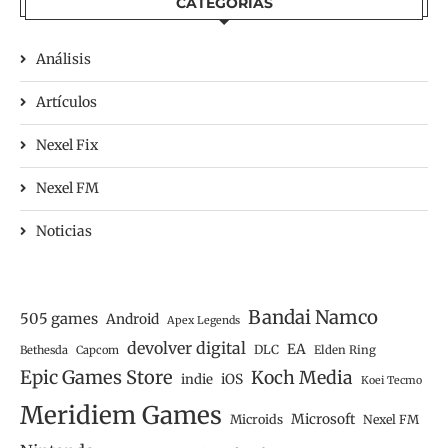
CATEGORÍAS
Análisis
Artículos
Nexel Fix
Nexel FM
Noticias
Bandai Namco
505 games
Android
Apex Legends
devolver digital
EA
DLC
Bethesda
Capcom
Elden Ring
Epic Games Store
Koch Media
iOS
indie
Koei Tecmo
Meridiem Games
Microsoft
Microids
Nexel FM