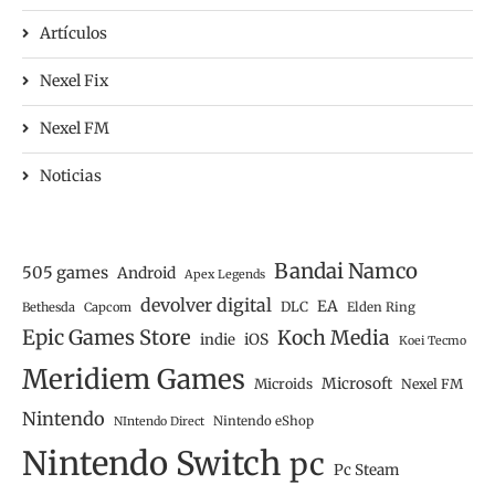
Artículos
Nexel Fix
Nexel FM
Noticias
Bandai Namco
505 games
Android
Apex Legends
devolver digital
EA
DLC
Bethesda
Capcom
Elden Ring
Epic Games Store
Koch Media
iOS
indie
Koei Tecmo
Meridiem Games
Microsoft
Microids
Nexel FM
Nintendo
Nintendo eShop
NIntendo Direct
Nintendo Switch
pc
Pc Steam