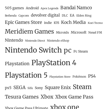
Bandai Namco
505 games
Android
Apex Legends
devolver digital
EA
DLC
Bethesda
Capcom
Elden Ring
Epic Games Store
Koch Media
iOS
indie
Koei Tecmo
Meridiem Games
Microsoft
Microids
Nexel FM
Nintendo
Nintendo eShop
NIntendo Direct
Nintendo Switch
pc
Pc Steam
PlayStation 4
Playstation
Playstation 5
PS4
Pokémon
Playstation Store
Steam
SEGA
Square Enix
ps5
Sony
Sifu
Tesura Games
Xbox
Xbox Game Pass
xbox one
Xbox Game Pass Ultimate