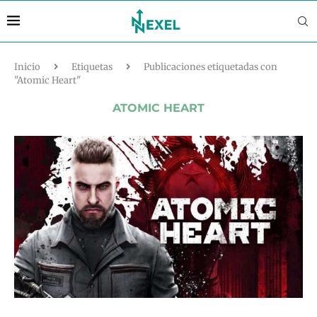
Inicio
Etiquetas
Publicaciones etiquetadas con
"Atomic Heart"
ATOMIC HEART