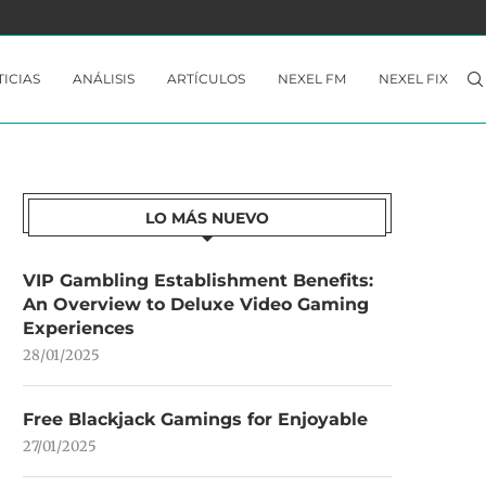
 YA...
THE CROWN OF WU NO ESTÁ A LA...
ICIAS
ANÁLISIS
ARTÍCULOS
NEXEL FM
NEXEL FIX
LO MÁS NUEVO
VIP Gambling Establishment Benefits:
An Overview to Deluxe Video Gaming
Experiences
28/01/2025
Free Blackjack Gamings for Enjoyable
27/01/2025