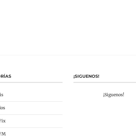
RÍAS
¡SIGUENOS!
is
¡Siguenos!
los
Fix
 FM