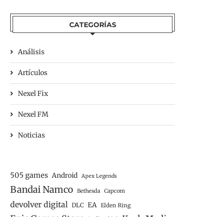
CATEGORÍAS
Análisis
Artículos
Nexel Fix
Nexel FM
Noticias
505 games
Android
Apex Legends
Bandai Namco
Bethesda
Capcom
devolver digital
EA
DLC
Elden Ring