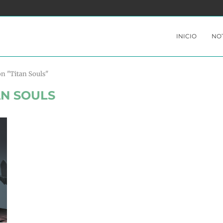
YABLE
PERSONA 3 PORTABLE Y PERSONA 4 GOLDEN
INICIO
NOT
on "Titan Souls"
AN SOULS