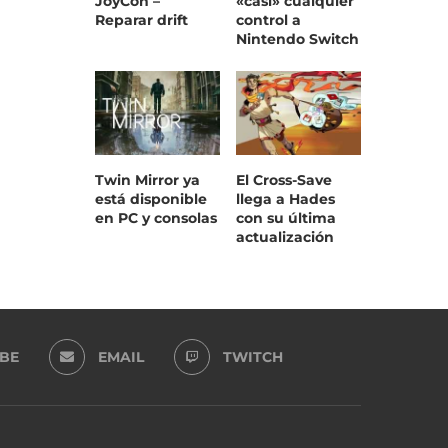
JoyCon –
«casi» cualquier
Reparar drift
control a
Nintendo Switch
Twin Mirror ya
El Cross-Save
está disponible
llega a Hades
en PC y consolas
con su última
actualización
BE
EMAIL
TWITCH