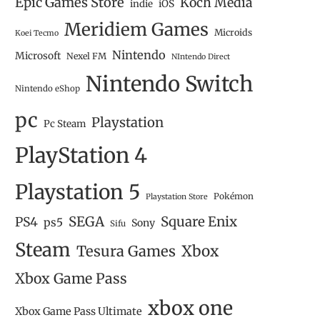
Epic Games Store
Koch Media
iOS
indie
Meridiem Games
Microids
Koei Tecmo
Nintendo
Microsoft
Nexel FM
NIntendo Direct
Nintendo Switch
Nintendo eShop
pc
Playstation
Pc Steam
PlayStation 4
Playstation 5
Pokémon
Playstation Store
SEGA
Square Enix
PS4
ps5
Sony
Sifu
Steam
Tesura Games
Xbox
Xbox Game Pass
xbox one
Xbox Game Pass Ultimate