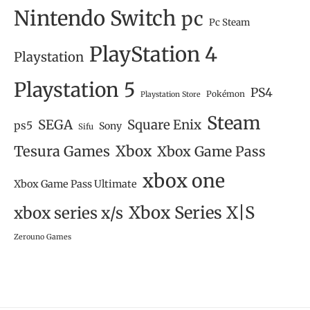
Nintendo Switch
pc
Pc Steam
PlayStation 4
Playstation
Playstation 5
PS4
Pokémon
Playstation Store
Steam
SEGA
Square Enix
ps5
Sony
Sifu
Tesura Games
Xbox
Xbox Game Pass
xbox one
Xbox Game Pass Ultimate
Xbox Series X|S
xbox series x/s
Zerouno Games