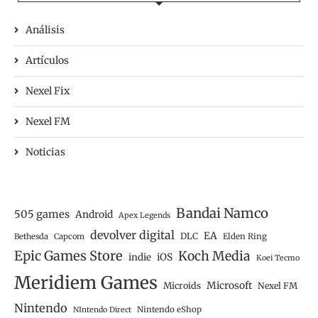
Análisis
Artículos
Nexel Fix
Nexel FM
Noticias
Bandai Namco
505 games
Android
Apex Legends
devolver digital
EA
DLC
Bethesda
Capcom
Elden Ring
Epic Games Store
Koch Media
iOS
indie
Koei Tecmo
Meridiem Games
Microsoft
Microids
Nexel FM
Nintendo
Nintendo eShop
NIntendo Direct