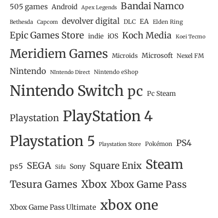
Bandai Namco
505 games
Android
Apex Legends
devolver digital
EA
DLC
Bethesda
Capcom
Elden Ring
Epic Games Store
Koch Media
iOS
indie
Koei Tecmo
Meridiem Games
Microsoft
Microids
Nexel FM
Nintendo
Nintendo eShop
NIntendo Direct
Nintendo Switch
pc
Pc Steam
PlayStation 4
Playstation
Playstation 5
PS4
Pokémon
Playstation Store
Steam
SEGA
Square Enix
ps5
Sony
Sifu
Tesura Games
Xbox
Xbox Game Pass
xbox one
Xbox Game Pass Ultimate