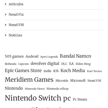
Artículos
Nexel Fix
Nexel FM
Noticias
Bandai Namco
505 games
Android
Apex Legends
devolver digital
EA
DLC
Bethesda
Capcom
Elden Ring
Epic Games Store
Koch Media
iOS
indie
Koei Tecmo
Meridiem Games
Microsoft
Microids
Nexel FM
Nintendo
Nintendo eShop
NIntendo Direct
Nintendo Switch
pc
Pc Steam