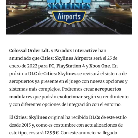
Colossal Order Ldt.
y
Paradox Interactive
han
anunciado que
Cities: Skylines Airports
será el 25 de
enero de 2022 para
PC
,
PlayStation 4
y
Xbox One
. En
próximo
DLC
de
Cities: Skylines
se revisará el sistema de
aeropuertos ya presente en el juego con nuevas opciones y
sistemas más complejos. Podremos crear
aeropuertos
modulares
que podrán
evolucionar
según su rendimiento
y con diferentes opciones de integración con el entorno.
El
Cities: Skylines
original ha recibido
DLCs
de este estilo
desde 2015 y, como es costumbre con actualizaciones de
este tipo, costará
12.99€
. Con este anuncio ha llegado