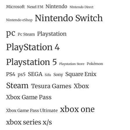
Nintendo
Microsoft
Nexel FM
NIntendo Direct
Nintendo Switch
Nintendo eShop
pc
THE CROWN OF WU NO ESTÁ A
TREK TO YOMI – ANÁLI
Playstation
Pc Steam
LA...
NINTENDO SWITCH
29/03/2023
08/03/2023
PlayStation 4
Playstation 5
Pokémon
Playstation Store
SEGA
Square Enix
PS4
ps5
Sony
Sifu
Steam
Tesura Games
Xbox
Xbox Game Pass
xbox one
Xbox Game Pass Ultimate
xbox series x/s