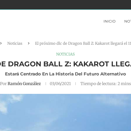
LDEN YA...
THE CROWN OF WU NO ESTÁ A LA...
INICIO
NOT
Noticias
El próximo dlc de Dragon Ball Z: Kakarot llegará el 1
NOTICIAS
E DRAGON BALL Z: KAKAROT LLEGA
Estará Centrado En La Historia Del Futuro Alternativo
Por
Ramón González
03/06/2021