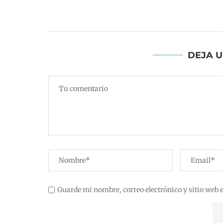
S: DEMON
DEJA 
SICO
3
Guarde mi nombre, correo electrónico y sitio web 