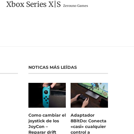
Xbox Series X|S
Zerouno Games
NOTICAS MÁS LEÍDAS
Como cambiar el
Adaptador
joystick de los
8BitDo: Conecta
JoyCon –
«casi» cualquier
Reparar drift
control a