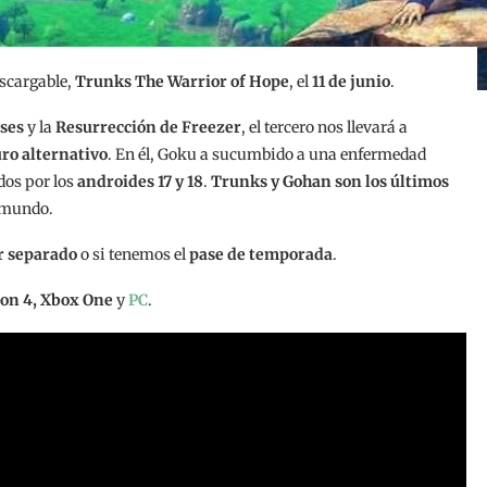
escargable,
Trunks The Warrior of Hope
, el
11 de junio
.
oses
y la
Resurrección de Freezer
, el tercero nos llevará a
ro alternativo
. En él, Goku a sucumbido a una enfermedad
dos por los
androides 17 y 18
.
Trunks y Gohan son los últimos
l mundo.
r separado
o si tenemos el
pase de temporada
.
ion 4, Xbox One
y
PC
.