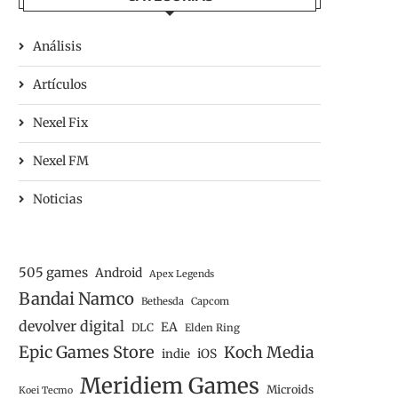
Análisis
Artículos
Nexel Fix
Nexel FM
Noticias
505 games
Android
Apex Legends
Bandai Namco
Bethesda
Capcom
devolver digital
EA
DLC
Elden Ring
Epic Games Store
Koch Media
iOS
indie
Meridiem Games
Microids
Koei Tecmo