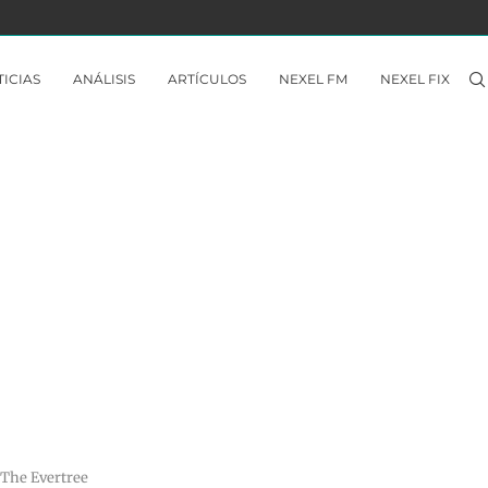
TREK TO YOMI – ANÁLISIS NINTENDO SWITCH
ICIAS
ANÁLISIS
ARTÍCULOS
NEXEL FM
NEXEL FIX
 The Evertree