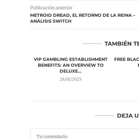
Publicación anterior
METROID DREAD, EL RETORNO DE LA REINA –
ANÁLISIS SWITCH
TAMBIÉN T
VIP GAMBLING ESTABLISHMENT
FREE BLA
BENEFITS: AN OVERVIEW TO
DELUXE...
28/01/2025
S: DEMON
DEJA 
SICO
3