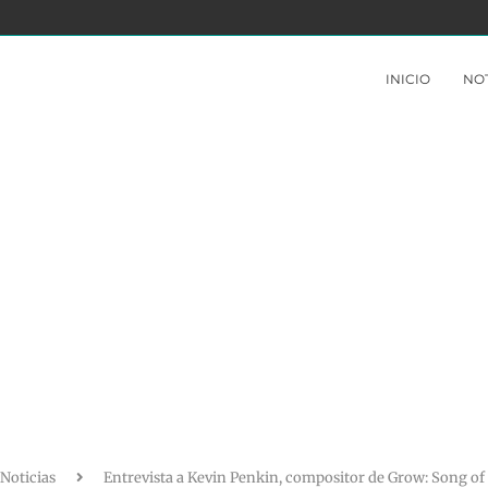
LDEN YA...
THE CROWN OF WU NO ESTÁ A LA...
INICIO
NOT
Noticias
Entrevista a Kevin Penkin, compositor de Grow: Song of