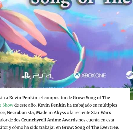
sta a
Kevin Penkin
, el compositor de
Grow: Song of The
e Show
de este año.
Kevin Penkin
ha trabajado en múltiples
nce
,
Necrobarista
,
Made in Abyss
o la reciente
Star Wars
ador de dos
Crunchyroll Anime Awards
nos cuenta en esta
itor y cómo ha sido trabajar en
Grow: Song of The Evertree
.