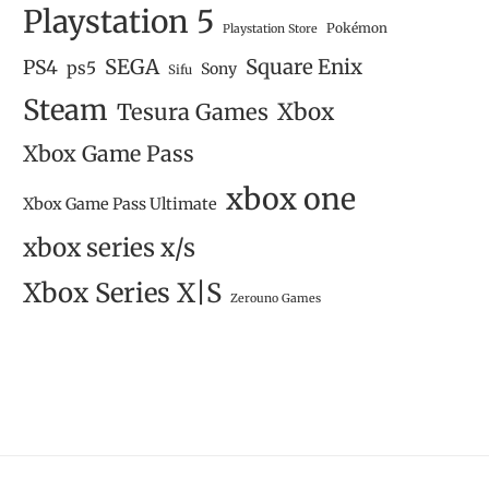
Playstation 5
Pokémon
Playstation Store
SEGA
Square Enix
PS4
ps5
Sony
Sifu
Steam
Tesura Games
Xbox
Xbox Game Pass
xbox one
Xbox Game Pass Ultimate
xbox series x/s
Xbox Series X|S
Zerouno Games