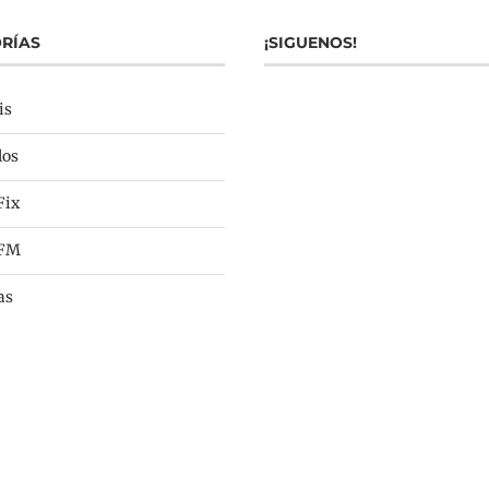
RÍAS
¡SIGUENOS!
is
los
Fix
 FM
as