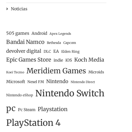
Noticias
505 games
Android
Apex Legends
Bandai Namco
Bethesda
Capcom
devolver digital
EA
DLC
Elden Ring
Epic Games Store
Koch Media
iOS
indie
Meridiem Games
Microids
Koei Tecmo
Nintendo
Microsoft
Nexel FM
NIntendo Direct
Nintendo Switch
Nintendo eShop
pc
THE CROWN OF WU NO ESTÁ A
TREK TO YOMI – ANÁLI
Playstation
Pc Steam
LA...
NINTENDO SWITCH
PlayStation 4
29/03/2023
08/03/2023