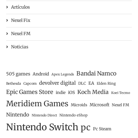
Artículos
Nexel Fix
Nexel FM
Noticias
Bandai Namco
505 games
Android
Apex Legends
devolver digital
EA
DLC
Bethesda
Capcom
Elden Ring
Epic Games Store
Koch Media
iOS
indie
Koei Tecmo
Meridiem Games
Microsoft
Microids
Nexel FM
Nintendo
Nintendo eShop
NIntendo Direct
Nintendo Switch
pc
Pc Steam