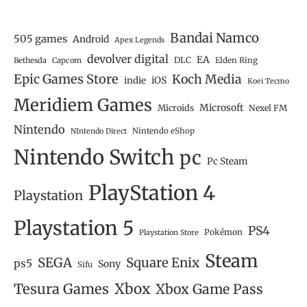
Bandai Namco
505 games
Android
Apex Legends
devolver digital
EA
DLC
Bethesda
Capcom
Elden Ring
Epic Games Store
Koch Media
iOS
indie
Koei Tecmo
Meridiem Games
Microsoft
Microids
Nexel FM
Nintendo
Nintendo eShop
NIntendo Direct
Nintendo Switch
pc
Pc Steam
PlayStation 4
Playstation
Playstation 5
PS4
Pokémon
Playstation Store
Steam
SEGA
Square Enix
ps5
Sony
Sifu
Tesura Games
Xbox
Xbox Game Pass