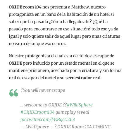
OXIDE room 104
nos presenta a Matthew, nuestro
protagonista en un baño de la habitación de un hotel si
saber que ha pasado ¿Cómo ha llegado ahí? ¿Qué ha
pasado para encontrarse en esa situación? todo eso ya da
igual y solo quiere salir de aquel lugar pero unas criaturas
no van a dejar que eso ocurra.
Nuestro protagonista el cual esta decidido a escapar de
OXIDE
pero inducido por un estado mental en el que se
mantiene prisionero, acechado por la
criatura
y sin forma
real de escapar del motel y su
secuestrador
real.
?You will never escape
… welcome to OXIDE ??
#WildSphere
#OXIDEroom104
gameplay reveal
pic.twitter.com/f3sBgcC2L3
— WildSphere – ? OXIDE Room 104 COMING