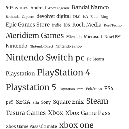
Bandai Namco
505 games
Android
Apex Legends
devolver digital
EA
DLC
Bethesda
Capcom
Elden Ring
Epic Games Store
Koch Media
iOS
indie
Koei Tecmo
Meridiem Games
Microsoft
Microids
Nexel FM
Nintendo
Nintendo eShop
NIntendo Direct
Nintendo Switch
pc
Pc Steam
PlayStation 4
Playstation
Playstation 5
PS4
Pokémon
Playstation Store
Steam
SEGA
Square Enix
ps5
Sony
Sifu
Tesura Games
Xbox
Xbox Game Pass
xbox one
Xbox Game Pass Ultimate