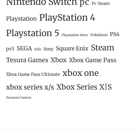
Nintendo Switch
pc
Pc Steam
PlayStation 4
Playstation
Playstation 5
PS4
Pokémon
Playstation Store
Steam
SEGA
Square Enix
ps5
Sony
Sifu
Tesura Games
Xbox
Xbox Game Pass
xbox one
Xbox Game Pass Ultimate
Xbox Series X|S
xbox series x/s
Zerouno Games