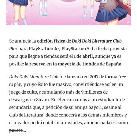
Se anuncia la
edición física
de
Doki Doki Literature Club
Plus
para
PlayStation 4
y
PlayStation 5
. La fecha provista
para que llegue a tiendas será el
1 de abril
, aunque ya es
posible la
reserva en la mayoría de tiendas de España
.
Doki Doki Literature Club
fue lanzado en 2017 de forma
free
to play
y cuyo éxito fue masivo, convirtiéndose así en un
juego de culto, acumulando más de 9 millones de
descargas en Steam. En él encarnamos a un estudiante de
secundaria que, a petición de su amiga Sayori, se une al
club de literatura, donde conocerá a los demás miembros y
el jugador podrá entablar amistades,
aunque nada es como
parece
…