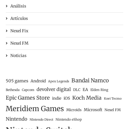
Análisis
Artículos
Nexel Fix
Nexel FM
Noticias
Bandai Namco
505 games
Android
Apex Legends
devolver digital
EA
DLC
Bethesda
Capcom
Elden Ring
Epic Games Store
Koch Media
iOS
indie
Koei Tecmo
Meridiem Games
Microsoft
Microids
Nexel FM
Nintendo
Nintendo eShop
NIntendo Direct