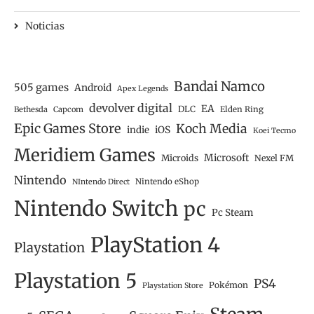
Noticias
Bandai Namco
505 games
Android
Apex Legends
devolver digital
EA
DLC
Bethesda
Capcom
Elden Ring
Epic Games Store
Koch Media
iOS
indie
Koei Tecmo
Meridiem Games
Microsoft
Microids
Nexel FM
Nintendo
Nintendo eShop
NIntendo Direct
Nintendo Switch
pc
Pc Steam
PlayStation 4
Playstation
Playstation 5
PS4
Pokémon
Playstation Store