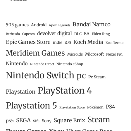
Bandai Namco
505 games
Android
Apex Legends
devolver digital
EA
DLC
Bethesda
Capcom
Elden Ring
Epic Games Store
Koch Media
iOS
indie
Koei Tecmo
Meridiem Games
Microsoft
Microids
Nexel FM
Nintendo
Nintendo eShop
NIntendo Direct
Nintendo Switch
pc
Pc Steam
PlayStation 4
Playstation
Playstation 5
PS4
Pokémon
Playstation Store
Steam
SEGA
Square Enix
ps5
Sony
Sifu