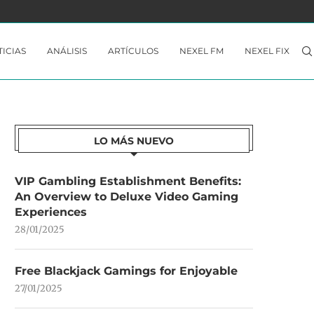
 YA...
THE CROWN OF WU NO ESTÁ A LA...
ICIAS
ANÁLISIS
ARTÍCULOS
NEXEL FM
NEXEL FIX
LO MÁS NUEVO
VIP Gambling Establishment Benefits:
An Overview to Deluxe Video Gaming
Experiences
28/01/2025
Free Blackjack Gamings for Enjoyable
27/01/2025