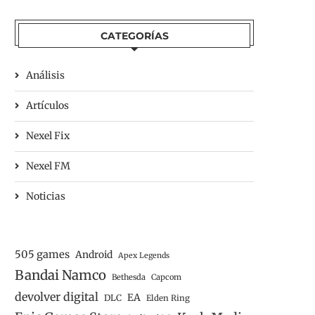
CATEGORÍAS
Análisis
Artículos
Nexel Fix
Nexel FM
Noticias
505 games
Android
Apex Legends
Bandai Namco
Bethesda
Capcom
devolver digital
EA
DLC
Elden Ring