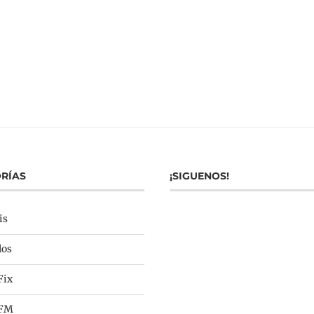
RÍAS
¡SIGUENOS!
is
los
Fix
 FM