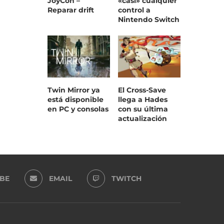
JoyCon –
«casi» cualquier
Reparar drift
control a
Nintendo Switch
Twin Mirror ya
El Cross-Save
está disponible
llega a Hades
en PC y consolas
con su última
actualización
BE
EMAIL
TWITCH