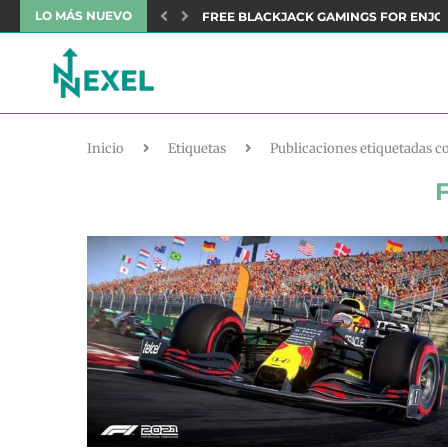
LO MÁS NUEVO
NEFITS: AN OVERVIEW TO DELUXE...
FREE BLACKJACK GAMINGS FOR ENJO
Inicio
Etiquetas
Publicaciones etiquetadas c
F