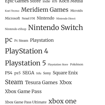
Epic Games Store
Koch Media
iOS
indie
Meridiem Games
Microids
Koei Tecmo
Nintendo
Microsoft
Nexel FM
NIntendo Direct
Nintendo Switch
Nintendo eShop
pc
Playstation
Pc Steam
PlayStation 4
Playstation 5
Pokémon
Playstation Store
SEGA
Square Enix
PS4
ps5
Sony
Sifu
Steam
Tesura Games
Xbox
Xbox Game Pass
xbox one
Xbox Game Pass Ultimate