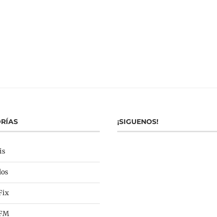
RÍAS
¡SIGUENOS!
is
los
Fix
 FM