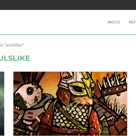
YABLE
PERSONA 3 PORTABLE Y PERSONA 4 GOLDEN
INICIO
NOT
n "soulslike"
ULSLIKE