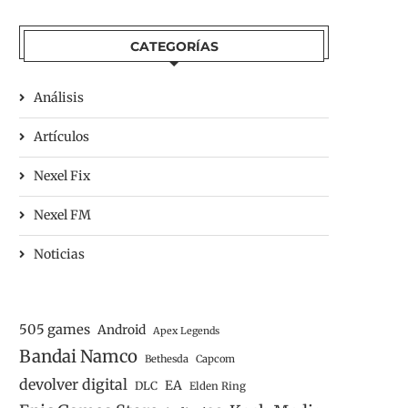
CATEGORÍAS
Análisis
Artículos
Nexel Fix
Nexel FM
Noticias
505 games
Android
Apex Legends
Bandai Namco
Bethesda
Capcom
devolver digital
EA
DLC
Elden Ring