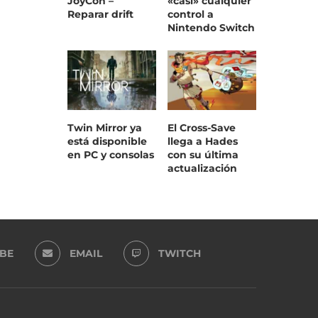
JoyCon –
«casi» cualquier
Reparar drift
control a
Nintendo Switch
Twin Mirror ya
El Cross-Save
está disponible
llega a Hades
en PC y consolas
con su última
actualización
BE
EMAIL
TWITCH