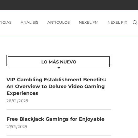
 YA...
THE CROWN OF WU NO ESTÁ A LA...
ICIAS
ANÁLISIS
ARTÍCULOS
NEXEL FM
NEXEL FIX
LO MÁS NUEVO
VIP Gambling Establishment Benefits:
An Overview to Deluxe Video Gaming
Experiences
28/01/2025
Free Blackjack Gamings for Enjoyable
27/01/2025