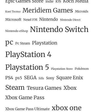
Epic Games Store
Koch Media
iOS
indie
Meridiem Games
Microids
Koei Tecmo
Nintendo
Microsoft
Nexel FM
NIntendo Direct
Nintendo Switch
Nintendo eShop
pc
Playstation
Pc Steam
PlayStation 4
Playstation 5
Pokémon
Playstation Store
SEGA
Square Enix
PS4
ps5
Sony
Sifu
Steam
Tesura Games
Xbox
Xbox Game Pass
xbox one
Xbox Game Pass Ultimate