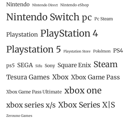
Nintendo
Nintendo eShop
NIntendo Direct
Nintendo Switch
pc
Pc Steam
PlayStation 4
Playstation
Playstation 5
PS4
Pokémon
Playstation Store
Steam
SEGA
Square Enix
ps5
Sony
Sifu
Tesura Games
Xbox
Xbox Game Pass
xbox one
Xbox Game Pass Ultimate
Xbox Series X|S
xbox series x/s
Zerouno Games