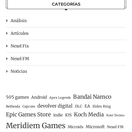
CATEGORÍAS
Análisis
Artículos
Nexel Fix
Nexel FM
Noticias
Bandai Namco
505 games
Android
Apex Legends
devolver digital
EA
DLC
Bethesda
Capcom
Elden Ring
Epic Games Store
Koch Media
iOS
indie
Koei Tecmo
Meridiem Games
Microsoft
Microids
Nexel FM