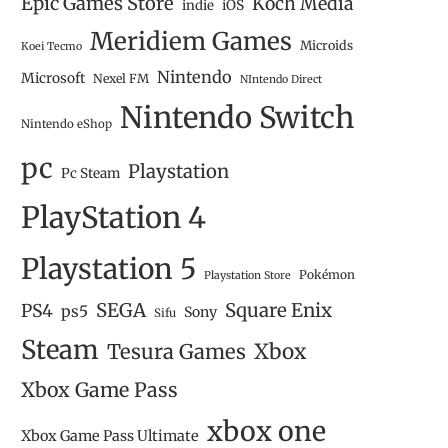
Epic Games Store
Koch Media
iOS
indie
Meridiem Games
Microids
Koei Tecmo
Nintendo
Microsoft
Nexel FM
NIntendo Direct
Nintendo Switch
Nintendo eShop
pc
Playstation
Pc Steam
PlayStation 4
Playstation 5
Pokémon
Playstation Store
SEGA
Square Enix
PS4
ps5
Sony
Sifu
Steam
Tesura Games
Xbox
Xbox Game Pass
xbox one
Xbox Game Pass Ultimate