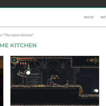
YABLE
PERSONA 3 PORTABLE Y PERSONA 4 GOLDEN
INICIO
NOT
con "The Game Kitchen"
ME KITCHEN