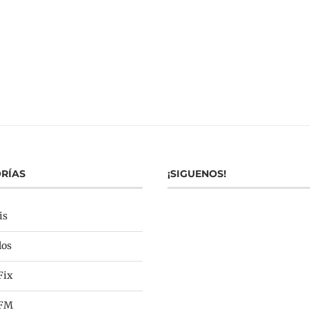
RÍAS
¡SIGUENOS!
is
los
Fix
 FM