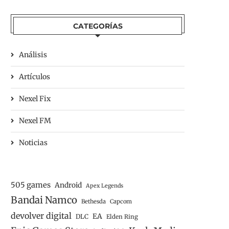
CATEGORÍAS
Análisis
Artículos
Nexel Fix
Nexel FM
Noticias
505 games
Android
Apex Legends
Bandai Namco
Bethesda
Capcom
devolver digital
EA
DLC
Elden Ring