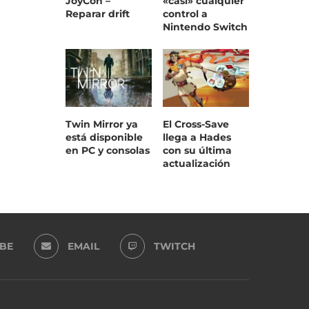
JoyCon –
«casi» cualquier
Reparar drift
control a
Nintendo Switch
Twin Mirror ya
El Cross-Save
está disponible
llega a Hades
en PC y consolas
con su última
actualización
BE
EMAIL
TWITCH