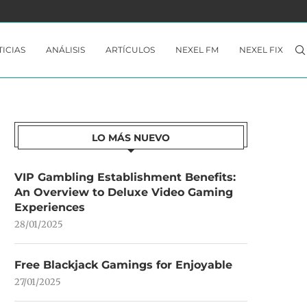
 YA...
THE CROWN OF WU NO ESTÁ A LA...
ICIAS
ANÁLISIS
ARTÍCULOS
NEXEL FM
NEXEL FIX
LO MÁS NUEVO
VIP Gambling Establishment Benefits:
An Overview to Deluxe Video Gaming
Experiences
28/01/2025
Free Blackjack Gamings for Enjoyable
27/01/2025