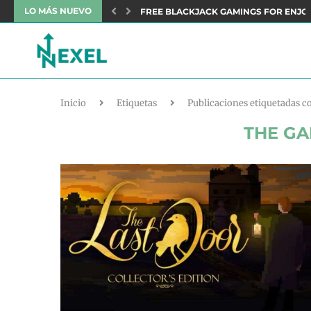
LO MÁS NUEVO
NEFITS: AN OVERVIEW TO DELUXE...
FREE BLACKJACK GAMINGS FOR ENJO
Inicio
Etiquetas
Publicaciones etiquetadas 
THE GA