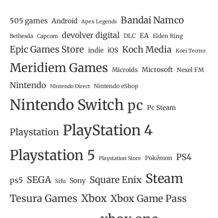
Bandai Namco
505 games
Android
Apex Legends
devolver digital
EA
DLC
Bethesda
Capcom
Elden Ring
Epic Games Store
Koch Media
iOS
indie
Koei Tecmo
Meridiem Games
Microsoft
Microids
Nexel FM
Nintendo
Nintendo eShop
NIntendo Direct
Nintendo Switch
pc
Pc Steam
PlayStation 4
Playstation
Playstation 5
PS4
Pokémon
Playstation Store
Steam
SEGA
Square Enix
ps5
Sony
Sifu
Tesura Games
Xbox
Xbox Game Pass