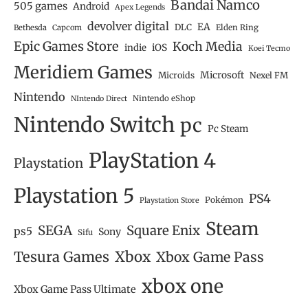
Bandai Namco
505 games
Android
Apex Legends
devolver digital
EA
DLC
Bethesda
Capcom
Elden Ring
Epic Games Store
Koch Media
iOS
indie
Koei Tecmo
Meridiem Games
Microsoft
Microids
Nexel FM
Nintendo
Nintendo eShop
NIntendo Direct
Nintendo Switch
pc
Pc Steam
PlayStation 4
Playstation
Playstation 5
PS4
Pokémon
Playstation Store
Steam
SEGA
Square Enix
ps5
Sony
Sifu
Tesura Games
Xbox
Xbox Game Pass
xbox one
Xbox Game Pass Ultimate