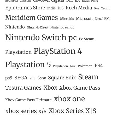
devolver digital
EA
DLC
Bethesda
Capcom
Elden Ring
Epic Games Store
Koch Media
iOS
indie
Koei Tecmo
Meridiem Games
Microsoft
Microids
Nexel FM
Nintendo
Nintendo eShop
NIntendo Direct
Nintendo Switch
pc
Pc Steam
PlayStation 4
Playstation
Playstation 5
PS4
Pokémon
Playstation Store
Steam
SEGA
Square Enix
ps5
Sony
Sifu
Tesura Games
Xbox
Xbox Game Pass
xbox one
Xbox Game Pass Ultimate
Xbox Series X|S
xbox series x/s